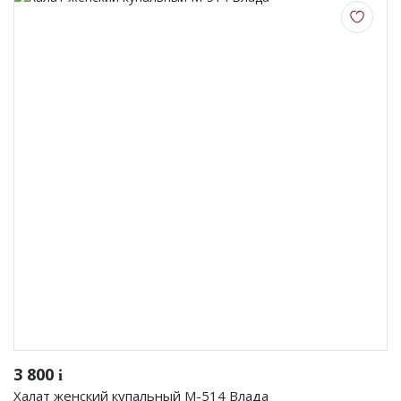
Фуфайки женские
Брюки и юбки
Джемпер на молнии
Распродажа
ПРЕМИУМ
НОВИНКИ
РЕКОМЕНДУЕМ
ОПЛАТА И ДОСТАВКА
РАСПРОДАЖА
3 800
i
Халат женский купальный М-514 Влада