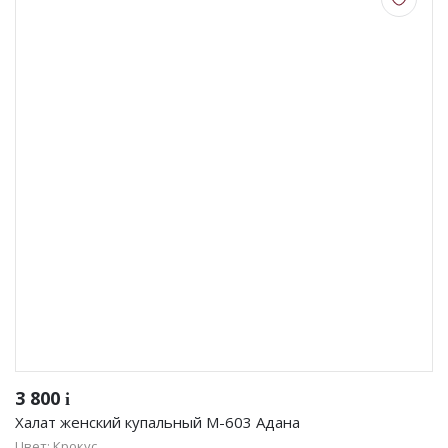
3 800
i
Халат женский купальный М-603 Адана
Цвет: Крокус