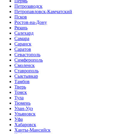
Пермь
Петрозаводск
Петропавловск-Камчатский
Псков
Ростов-на-Дону
Рязань
Салехард
Самара
Саранск
Саратов
Севастополь
Симферополь
Смоленск
Ставрополь
Сыктывкар
Тамбов
Тверь
Томск
Тула
Тюмень
Улан-Удэ
Ульяновск
Уфа
Хабаровск
Ханты-Мансийск