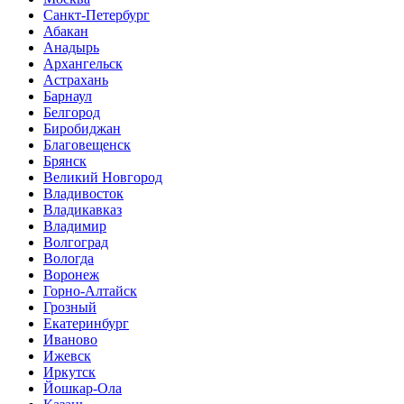
Санкт-Петербург
Абакан
Анадырь
Архангельск
Астрахань
Барнаул
Белгород
Биробиджан
Благовещенск
Брянск
Великий Новгород
Владивосток
Владикавказ
Владимир
Волгоград
Вологда
Воронеж
Горно-Алтайск
Грозный
Екатеринбург
Иваново
Ижевск
Иркутск
Йошкар-Ола