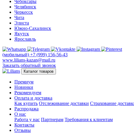
Чебоксары
Челябинск
Черкесск
Чита
Элиста
Южно-Сахалинск
Якутск
Ярославль
(мобильный)
+7 (999) 156-56-43
www.lilians-kazan@mail.ru
Заказать обратный звонок
Каталог товаров
Премиум
Новинки
Рекомендуем
Оплата и доставка
Как купить
Отслеживание доставки
Страхование доставк
Распродажа
О нас
Работа у нас
Партнерам
Требования к клиентам
Контакты
Отзывы