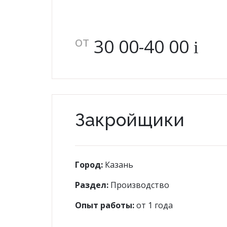
повседневные
мо
от
30 00-40 00
i
Фуфайки женские
Бр
Закройщики
Юбки
Брюки
Шорты
Город:
Казань
Лосины
Раздел:
Производство
Опыт работы:
от 1 года