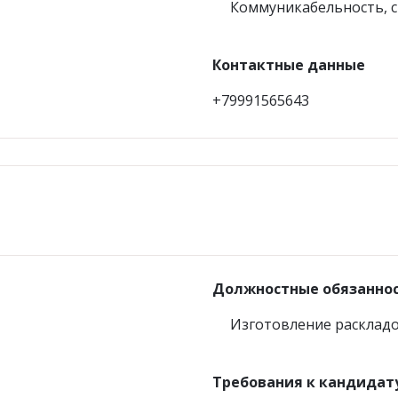
Коммуникабельность, с 
лнии
Контактные данные
+79991565643
юки и юбки
Джемпер на молни
Должностные обязанно
/Бриджи/Леггинсы
Изготовление раскладо
Требования к кандидат