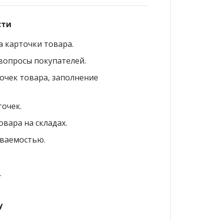
сти
 карточки товара.
ые
Жакеты женские
вопросы покупателей.
очек товара, заполнение
точек.
вара на складах.
иваемостью.
.
у
Футболки и блузки