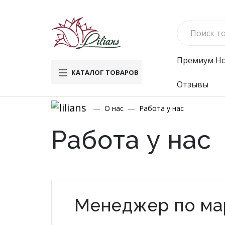
Премиум
Н
КАТАЛОГ ТОВАРОВ
Отзывы
Новинки
Му
О нас
Работа у нас
Вафельн
Работа у нас
Махровы
Велюро
Комплек
Брюки
Футбол
Менеджер по ма
Водолаз
Мужско