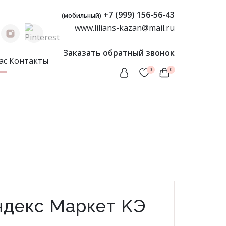
+7 (999) 156-56-43
(мобильный)
www.lilians-kazan@mail.ru
Заказать обратный звонок
ас
Контакты
0
0
Женская одежда
Туники
Мусульманские комплекты
Мусульманские платья
Платья
Сарафаны
ндекс Маркет KЭ