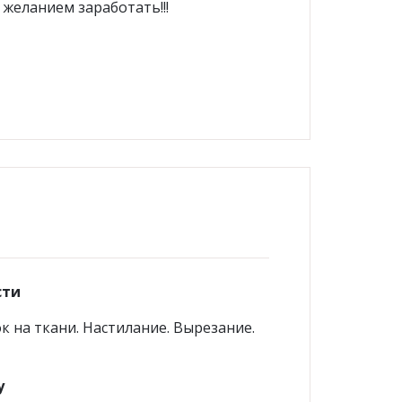
желанием заработать!!!
Футболки/Поло/Лонгсливы/
Водолазки
Джемпера
Топы/Майки
Рубашки
и
Распродажа
сти
к на ткани. Настилание. Вырезание.
у