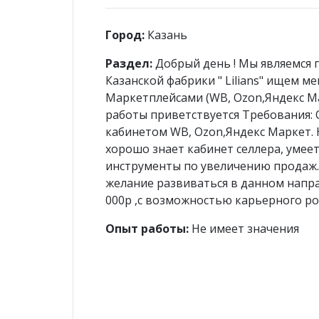
Мужские
Шорты 
Город:
Казань
Раздел:
Добрый день ! Мы являемся
Казанской фабрики " Lilians" ищем м
Халаты
До
Маркетплейсами (WB, Ozon,Яндекс Ма
работы приветствуется Требования: 
Женские халаты
Пижамы
кабинетом WB, Ozon,Яндекс Маркет. 
Вафельные халаты
Ночные 
хорошо знает кабинет селлера, умеет
Вафельные комплекты
Ночные 
инструменты по увеличению продаж.
Велюровые халаты
Комплек
желание развиваться в данном напра
Ночные 
Махровые халаты
000р ,с возможностью карьерного рост
береме
Халаты капитоний
Комплек
Опыт работы:
Не имеет значения
Халаты мужские
береме
Халаты с 54 по 70 размер
Комплекты женские
Ку