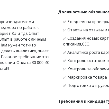
 толстовки
Мужские
Должностные обязанно
 производителеми
✅ Ежедневная проверка
енеджера по работе с
машняя одежда
Женские спортивн
✅ Ответы на отзывы и 
ркет KЭ и тд), Опыт
костюмы
✅ Создания новых карт
Опыт в работе с личным
описания,CEO.
Нам нужен тот-кто
сорочки
 делать аналитику, знает
✅ Аналитика роста кар
сорочки с 54 по 68 размер
 Главное требование это
ты женские домашние
✅ Контроль остатков то
влении. Оплата 30 000-40
сорочки -для кормящих и
а!!!!
✅ Контроль за оборач
нных
✅ Маркировка товара
ты для кормящих и
нных
✅ Подготовка отгрузок
Требования к кандидат
ртка женская на
Рекомендуем