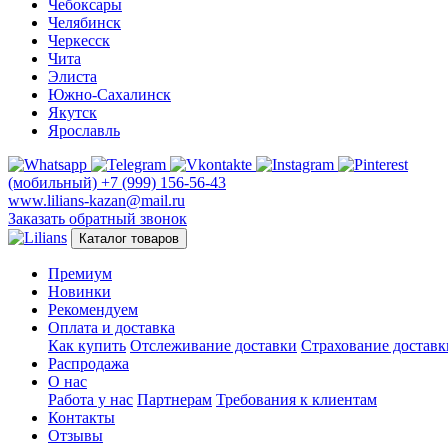
Чебоксары
Челябинск
Черкесск
Чита
Элиста
Южно-Сахалинск
Якутск
Ярославль
(мобильный)
+7 (999) 156-56-43
www.lilians-kazan@mail.ru
Заказать обратный звонок
Каталог товаров
Премиум
Новинки
Рекомендуем
Оплата и доставка
Как купить
Отслеживание доставки
Страхование доставк
Распродажа
О нас
Работа у нас
Партнерам
Требования к клиентам
Контакты
Отзывы