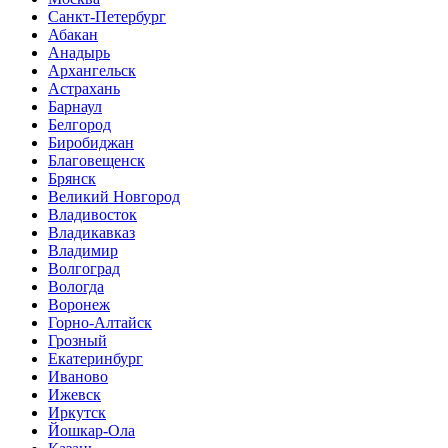
Санкт-Петербург
Абакан
Анадырь
Архангельск
Астрахань
Барнаул
Белгород
Биробиджан
Благовещенск
Брянск
Великий Новгород
Владивосток
Владикавказ
Владимир
Волгоград
Вологда
Воронеж
Горно-Алтайск
Грозный
Екатеринбург
Иваново
Ижевск
Иркутск
Йошкар-Ола