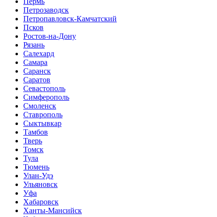
Пермь
Петрозаводск
Петропавловск-Камчатский
Псков
Ростов-на-Дону
Рязань
Салехард
Самара
Саранск
Саратов
Севастополь
Симферополь
Смоленск
Ставрополь
Сыктывкар
Тамбов
Тверь
Томск
Тула
Тюмень
Улан-Удэ
Ульяновск
Уфа
Хабаровск
Ханты-Мансийск