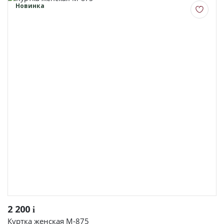
Фуфайки женские
Новинка
Брюки и юбки
Джемпер на молнии
Распродажа
ПРЕМИУМ
НОВИНКИ
РЕКОМЕНДУЕМ
ОПЛАТА И ДОСТАВКА
РАСПРОДАЖА
2 200
i
Куртка женская М-875