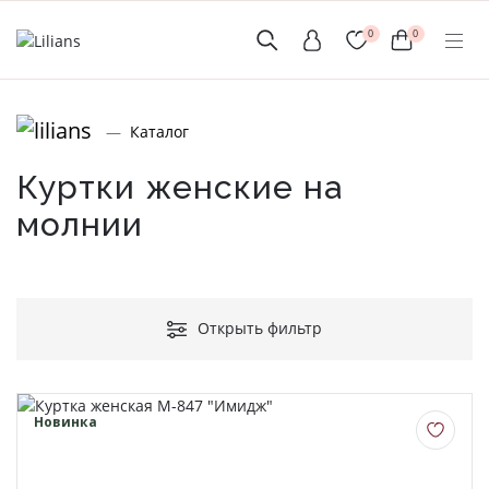
0
0
(мобильный)
Каталог
+7 (999) 156-56-43
www.lilians-kazan@mail.ru
Куртки женские на
молнии
Новинки
Открыть фильтр
Мужской Ассортимент
Новинка
Детcкий трикотаж