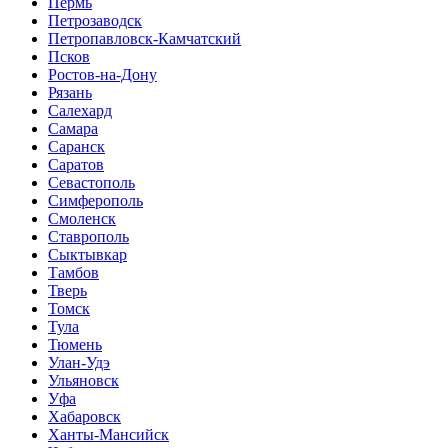
Пермь
Петрозаводск
Петропавловск-Камчатский
Псков
Ростов-на-Дону
Рязань
Салехард
Самара
Саранск
Саратов
Севастополь
Симферополь
Смоленск
Ставрополь
Сыктывкар
Тамбов
Тверь
Томск
Тула
Тюмень
Улан-Удэ
Ульяновск
Уфа
Хабаровск
Ханты-Мансийск