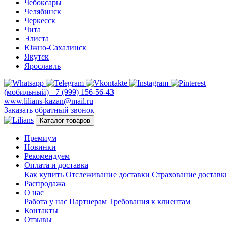
Чебоксары
Челябинск
Черкесск
Чита
Элиста
Южно-Сахалинск
Якутск
Ярославль
(мобильный)
+7 (999) 156-56-43
www.lilians-kazan@mail.ru
Заказать обратный звонок
Каталог товаров
Премиум
Новинки
Рекомендуем
Оплата и доставка
Как купить
Отслеживание доставки
Страхование доставк
Распродажа
О нас
Работа у нас
Партнерам
Требования к клиентам
Контакты
Отзывы