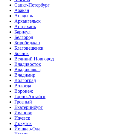
Санкт-Петербург
Абакан
Анадырь
Архангельск
Астрахань
Барнаул
Белгород
Биробиджан
Благовещенск
Брянск
Великий Новгород
Владивосток
Владикавказ
Владимир
Волгоград
Вологда
Воронеж
Горно-Алтайск
Грозный
Екатеринбург
Иваново
Ижевск
Иркутск
Йошкар-Ола