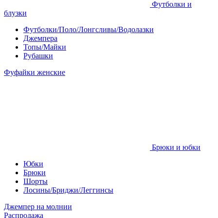
Футболки и
блузки
Футболки/Поло/Лонгсливы/Водолазки
Джемпера
Топы/Майки
Рубашки
Фуфайки женские
Брюки и юбки
Юбки
Брюки
Шорты
Лосины/Бриджи/Леггинсы
Джемпер на молнии
Распродажа