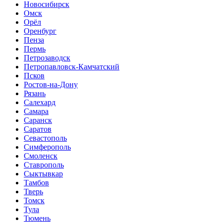
Новосибирск
Омск
Орёл
Оренбург
Пенза
Пермь
Петрозаводск
Петропавловск-Камчатский
Псков
Ростов-на-Дону
Рязань
Салехард
Самара
Саранск
Саратов
Севастополь
Симферополь
Смоленск
Ставрополь
Сыктывкар
Тамбов
Тверь
Томск
Тула
Тюмень