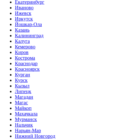
Екатеринбург
Иваново
Ижевск
Иркутск
Йошкар-Ола
Казань
Калининград
Калуга
Кемерово
Киров
Кострома
Краснодар
Красноярск
Курган
Курск
Кызыл
Липецк
Магадан
Магас
Майкоп
Махачкала
Мурманск
Нальчик
Нарьян-Мар
Нижний Новгород