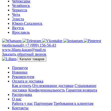
Чебоксары
Челябинск
Черкесск
Чита
Элиста
Южно-Сахалинск
Якутск
Ярославль
(мобильный)
+7 (999) 156-56-43
www.lilians-kazan@mail.ru
Заказать обратный звонок
Каталог товаров
Премиум
Новинки
Рекомендуем
Оплата и доставка
Как купить
Отслеживание доставки
Страхование
доставки
Конфиденциальность
Гарантия возврата
Распродажа
О нас
Работа у нас
Партнерам
Требования к клиентам
Контакты