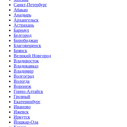
Санкт-Петербург
Абакан
Анадырь
Архангельск
Астрахань
Барнаул
Белгород
Биробиджан
Благовещенск
Брянск
Великий Новгород
Владивосток
Владикавказ
Владимир
Волгоград
Вологда
Воронеж
Горно-Алтайск
Грозный
Екатеринбург
Иваново
Ижевск
Иркутск
Йошкар-Ола