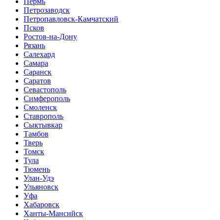
Пермь
Петрозаводск
Петропавловск-Камчатский
Псков
Ростов-на-Дону
Рязань
Салехард
Самара
Саранск
Саратов
Севастополь
Симферополь
Смоленск
Ставрополь
Сыктывкар
Тамбов
Тверь
Томск
Тула
Тюмень
Улан-Удэ
Ульяновск
Уфа
Хабаровск
Ханты-Мансийск